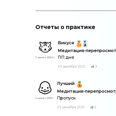
Отчеты о практике
Викуся
8
Медитация-перепросмотр
ПП дня
С нами с 2024 г.
09 декабря 2021
3
Лучший
1
Медитация-перепросмотр:
Пропуск
С нами с 2021 г.
07 декабря 2021
2