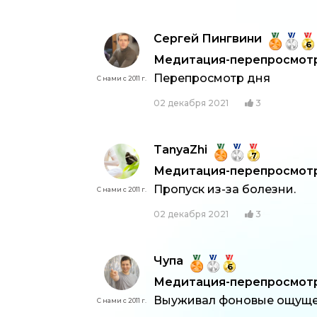
Сергей Пингвини
6
Медитация-перепросмотр:
Перепросмотр дня
С нами с 2011 г.
02 декабря 2021
3
TanyaZhi
7
Медитация-перепросмотр:
Пропуск из-за болезни.
С нами с 2011 г.
02 декабря 2021
3
Чупа
6
Медитация-перепросмотр:
Выуживал фоновые ощуще
С нами с 2011 г.