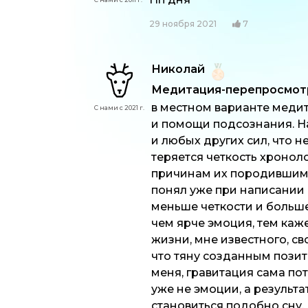
29 ноября 2021
7
Николай
Медитация-перепросмотр:
в местном варианте меди
С нами с 2021 г.
и помощи подсознания. На
и любых других сил, что 
теряется четкость хронол
причинам их породившим, 
понял уже при написании 
меньше четкости и больш
чем ярче эмоция, тем каж
жизни, мне известного, св
что тяну созданным позит
меня, гравитация сама пот
уже не эмоции, а результ
становиться подобно сну.