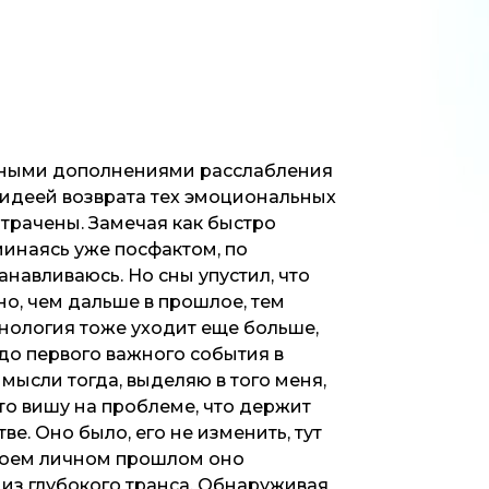
тенными дополнениями расслабления
 идеей возврата тех эмоциональных
атрачены. Замечая как быстро
минаясь уже посфактом, по
навливаюсь. Но сны упустил, что
о, чем дальше в прошлое, тем
нология тоже уходит еще больше,
 до первого важного события в
мысли тогда, выделяю в того меня,
то вишу на проблеме, что держит
ве. Оно было, его не изменить, тут
 моем личном прошлом оно
 из глубокого транса. Обнаруживая