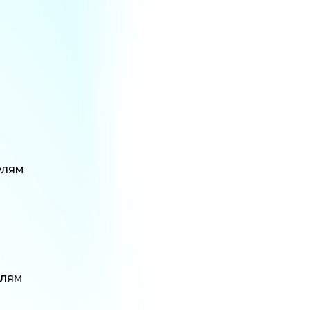
елям
елям