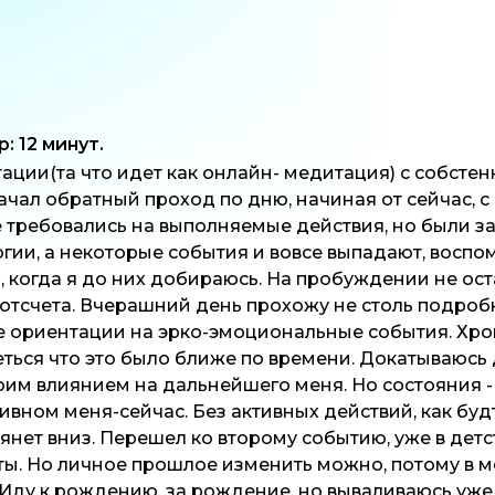
 12 минут.
тации(та что идет как онлайн- медитация) с собс
чал обратный проход по дню, начиная от сейчас, с
не требовались на выполняемые действия, но были з
огии, а некоторые события и вовсе выпадают, воспо
когда я до них добираюсь. На пробуждении не оста
отсчета. Вчерашний день прохожу не столь подробн
е ориентации на эрко-эмоциональные события. Хро
еться что это было ближе по времени. Докатываюсь
оим влиянием на дальнейшего меня. Но состояния - 
ивном меня-сейчас. Без активных действий, как буд
янет вниз. Перешел ко второму событию, уже в детст
аты. Но личное прошлое изменить можно, потому в
 Иду к рождению, за рождение, но вываливаюсь уже