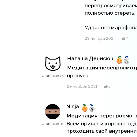
перепросматриваем
полностью стереть.
Удачного марафона 
29 ноября 2021
4
Наташа Денисюк
5
Медитация-перепросмотр:
пропуск
С нами с 2015 г.
29 ноября 2021
5
Ninja
5
Медитация-перепросмотр:
Всем привет и хорошего, д
С нами с 2011 г.
проходить свой внутренни