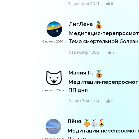
01 декабря 2021
6
ЛитЛена
5
Медитация-перепросмотр:
Тема смертельной болез
С нами с 2020 г.
01 декабря 2021
6
Мария П.
3
Медитация-перепросмотр:
ПП дня
С нами с 2021 г.
30 ноября 2021
6
Лёня
4
Медитация-перепросмотр:
Пп дня
С нами с 2011 г.