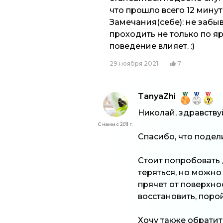
что прошло всего 12 мину
Замечания(себе): не забыв
проходить не только по я
поведение влияет. :)
29 ноября 2021
7
TanyaZhi
7
Николай, здравству
С нами с 2011 г.
Спасибо, что подел
Стоит попробовать 
теряться, но можно
прячет от поверхно
восстановить, поро
Хочу также обратит