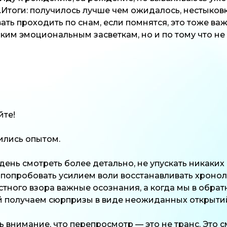
т.Итоги: получилось лучше чем ожидалось, нестыков
ать проходить по снам, если помнятся, это тоже ва
рким эмоциональным засветкам, но и по тому что не
йте!
ились опытом.
день смотреть более детально, не упускать никаки
 попробовать усилием воли восстанавливать хронол
стного взора важные осознания, а когда мы в обра
й получаем сюрпризы в виде неожиданных открытий
ь внимание, что перепросмотр — это не транс. Это 