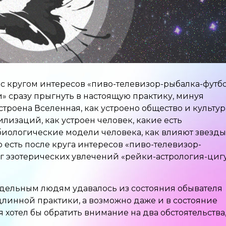
с кругом интересов «пиво-телевизор-рыбалка-футб
 сразу прыгнуть в настоящую практику, минуя
строена Вселенная, как устроено общество и культур
лизаций, как устроен человек, какие есть
биологические модели человека, как влияют звезды
о есть после круга интересов «пиво-телевизор-
уг эзотерических увлечений «рейки-астрология-циг
тдельным людям удавалось из состояния обывателя
длинной практики, а возможно даже и в состояние
я хотел бы обратить внимание на два обстоятельства