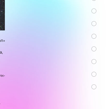
ол»
а,
ун-
,