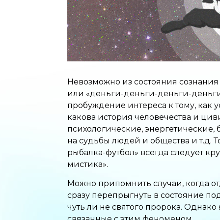
Невозможно из состояния сознания 
или «деньги-деньги-деньги-деньги»
пробуждение интереса к тому, как у
какова история человечества и циви
психологические, энергетические, 
на судьбы людей и общества и т.д. Т
рыбалка-футбол» всегда следует кр
мистика».
Можно припомнить случаи, когда о
сразу перепрыгнуть в состояние по
чуть ли не святого пророка. Однако 
связанные с этим феноменом.