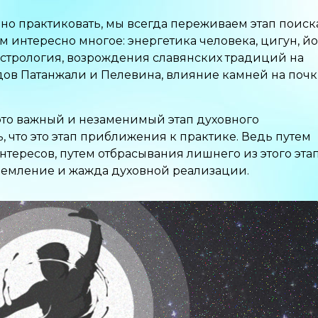
но практиковать, мы всегда переживаем этап поиск
м интересно многое: энергетика человека, цигун, йо
астрология, возрождения славянских традиций на
дов Патанжали и Пелевина, влияние камней на поч
 это важный и незаменимый этап духовного
, что это этап приближения к практике. Ведь путем
нтересов, путем отбрасывания лишнего из этого эта
тремление и жажда духовной реализации.