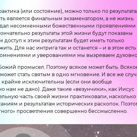
рактика (или состояние), можно только по результат
рть является финальным экзаменатором, а не жизнь.
ладал несомненными божественными проявлениями
окончательно результаты этой жизни будут показаны
 доступ к этим результатам будет иметь только
ть. Для нас интрига так и останется – и в этом есть
сомнениями и уверованиями мы вызреваем духовно
Божий промысел. Поэтому всякое может быть. Всяко
может стать святым в одно мгновение. И все же слу
а крайне исключительны (если они вообще
о нам не дано). Даже такие «везунчики», как Иисус
ельную часть своей жизни практиковали, насколько
аниям и результатам исторических раскопок. Поэто
атного» просветления совершенно бессмысленно.