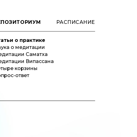
ЕПОЗИТОРИУМ
РАСПИСАНИЕ
татьи о практике
ука о медитации
едитации Саматха
едитации Випассана
етыре корзины
прос-ответ