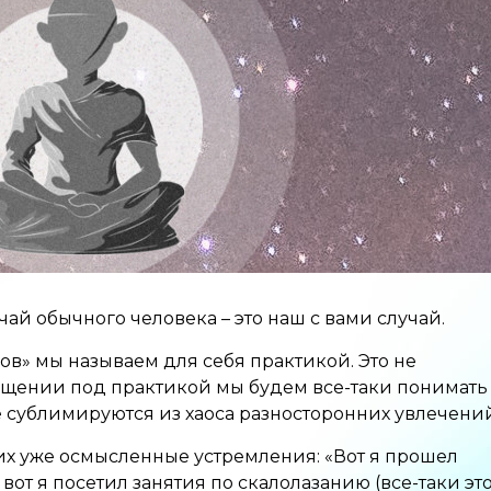
чай обычного человека – это наш с вами случай.
в» мы называем для себя практикой. Это не
щении под практикой мы будем все-таки понимать
 сублимируются из хаоса разносторонних увлечений
них уже осмысленные устремления: «Вот я прошел
вот я посетил занятия по скалолазанию (все-таки эт