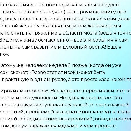
от страха ничего не помню) и записался на курсы
 цигун (оказалось скучно), вот прочитал книгу про
, вот я пошел в церковь (лица на иконах меня узнал
прошлой жизни я был святым) и тем же вечером я
к-то снять напряжение в области мозга (ведь я точн
. Видите, я живу осмысленно – все эти события я сам
лены на саморазвитие и духовный рост. А! Еще я
но».
 этому же человеку неделей позже (когда он уже
н сам скажет: «Разве этот список может быть
рактикую в одном русле, а это просто хаос какой-то
широких интересов». Все когда-то переживали этот э
вности и бездуховности. Не одну жизнь может это
человека начинает увлекаться какой-то сверхважной
рологией, проблемой высадки инопланетян в штате
религией, объединением всех религий, объединение
О том, как ум заражается идеями и чем процесс