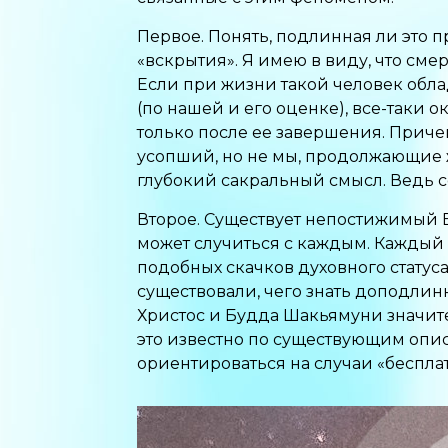
Первое. Понять, подлинная ли это п
«вскрытия». Я имею в виду, что сме
Если при жизни такой человек об
(по нашей и его оценке), все-таки 
только после ее завершения. Причем
усопший, но не мы, продолжающие жи
глубокий сакральный смысл. Ведь 
Второе. Существует непостижимый 
может случиться с каждым. Каждый 
подобных скачков духовного статус
существовали, чего знать доподлинн
Христос и Будда Шакьямуни значит
это известно по существующим опис
ориентироваться на случаи «беспл