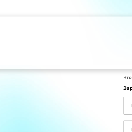
Что
За