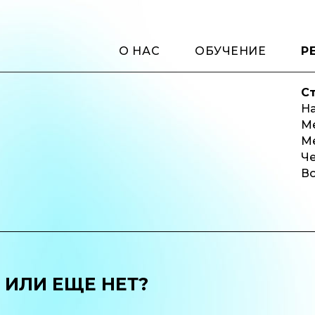
О НАС
ОБУЧЕНИЕ
Р
С
На
М
М
Ч
Во
 ИЛИ ЕЩЕ НЕТ?