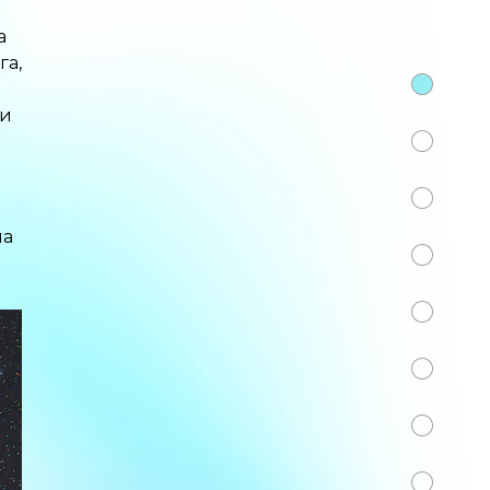
а
га,
ки
па