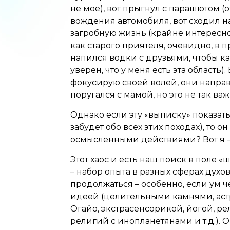
не мое), вот прыгнул с парашютом (
вождения автомобиля, вот сходил на
загробную жизнь (крайне интересно)
как старого приятеля, очевидно, в 
напился водки с друзьями, чтобы ка
уверен, что у меня есть эта область)
фокусирую своей волей, они направ
поругался с мамой, но это не так важ
Однако если эту «выписку» показать
забудет обо всех этих походах), то о
осмысленными действиями? Вот я – п
Этот хаос и есть наш поиск в поле «
– набор опыта в разных сферах духо
продолжаться – особенно, если ум 
идеей (целительными камнями, аст
Огайо, экстрасенсорикой, йогой, 
религий с инопланетянами и т.д.). 