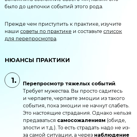
было до цепочки событий этого рода.
Прежде чем приступить к практике, изучите
наши
советы по практике
и составьте
список
для перепросмотра
.
НЮАНСЫ ПРАКТИКИ
1.
Перепросмотр тяжелых событий
.
Требует мужества. Вы просто садитесь
и черпаете, черпаете эмоции из такого
события, пока эмоции не начнут слабеть.
Это настоящие страдания. Однако нельзя
предаваться
самосожалениям
(обиде,
злости и т.д.). То есть страдать надо не из-
за самой ситуации, а через
наблюдение